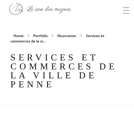
Anaïs S
Le son des vagues
Home
Portfolio
Illustration
Services et
commerces de la vi...
SERVICES ET
COMMERCES DE
LA VILLE DE
PENNE