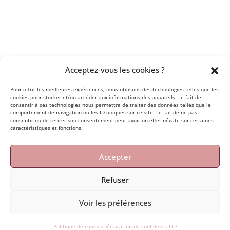
Acceptez-vous les cookies ?
Pour offrir les meilleures expériences, nous utilisons des technologies telles que les
cookies pour stocker et/ou accéder aux informations des appareils. Le fait de
consentir à ces technologies nous permettra de traiter des données telles que le
comportement de navigation ou les ID uniques sur ce site. Le fait de ne pas
mais aussi
ou encore
consentir ou de retirer son consentement peut avoir un effet négatif sur certaines
caractéristiques et fonctions.
Accepter
Refuser
© Le son des vagues, Anaïs Suarez · 2026 · N° siret :
Voir les préférences
844 525 030 00020 ·
mentions légales
·
politique
cookies
· site hébergé chez ovh.
Politique de cookies
Déclaration de confidentialité