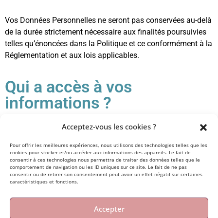
Vos Données Personnelles ne seront pas conservées au-delà
de la durée strictement nécessaire aux finalités poursuivies
telles qu’énoncées dans la Politique et ce conformément à la
Réglementation et aux lois applicables.
Qui a accès à vos
informations ?
Pour traiter les statistiques, nous utilisons des outils Google
Acceptez-vous les cookies ?
tels que Google Analytics et Google search consol. Ces outils
Pour offrir les meilleures expériences, nous utilisons des technologies telles que les
sont susceptibles de déposer des cookies « tiers » sur vos
cookies pour stocker et/ou accéder aux informations des appareils. Le fait de
consentir à ces technologies nous permettra de traiter des données telles que le
terminaux. Cependant, il est important de noter que ces
comportement de navigation ou les ID uniques sur ce site. Le fait de ne pas
données sont anonymisées.
consentir ou de retirer son consentement peut avoir un effet négatif sur certaines
caractéristiques et fonctions.
Accepter