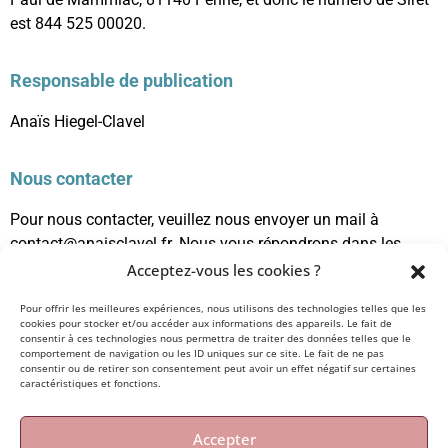
est 844 525 00020.
Responsable de publication
Anaïs Hiegel-Clavel
Nous contacter
Pour nous contacter, veuillez nous envoyer un mail à
contact@anaisclavel.fr. Nous vous répondrons dans les
meilleurs délais.
Acceptez-vous les cookies ?
Pour offrir les meilleures expériences, nous utilisons des technologies telles que les
Héberbeur
cookies pour stocker et/ou accéder aux informations des appareils. Le fait de
consentir à ces technologies nous permettra de traiter des données telles que le
comportement de navigation ou les ID uniques sur ce site. Le fait de ne pas
Le site
anaisclavel.fr
est hébergé par la société OVH.
consentir ou de retirer son consentement peut avoir un effet négatif sur certaines
caractéristiques et fonctions.
Accepter