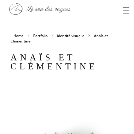
Anaïs S
Le son des vagues
Home
Portfolio
identité visuelle
Anaïs et
Clémentine
ANAÏS ET
CLÉMENTINE