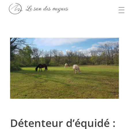
Anaïs S
Le son des vagues
Détenteur d’équidé :