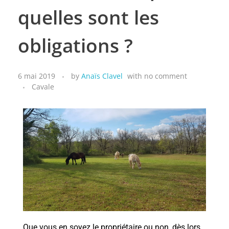
quelles sont les
obligations ?
6 mai 2019
by
Anaïs Clavel
with
no comment
Cavale
Que vous en soyez le propriétaire ou non, dès lors