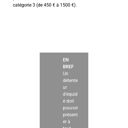
catégorie 3 (de 450 € à 1500 €).
EN
BREF
Un
détente
ur
d’équid
é doit
pouvoir
présent
er à