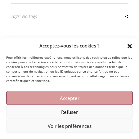
Tags: No tags
Acceptez-vous les cookies ?
Pour offrir les meilleures expériences, nous utilisons des technologies telles que les
cookies pour stocker et/ou accéder aux informations des appareils. Le fait de
Previous Post
Next Post
consentir à ces technologies nous permettra de traiter des données telles que le
comportement de navigation ou les ID uniques sur ce site. Le fait de ne pas
consentir ou de retirer son consentement peut avoir un effet négatif sur certaines
caractéristiques et fonctions.
Accepter
Comments are closed.
Refuser
© Le son des vagues, Anaïs Suarez · 2026 · N° siret :
Voir les préférences
844 525 030 00020 ·
mentions légales
·
politique