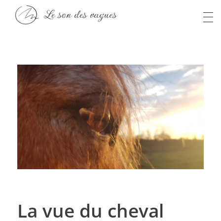
Anaïs S
Le son des vagues
La vue du cheval